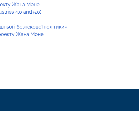
роекту Жана Моне
ries 4.0 and 5.0)
ньої і безпекової політики»
проекту Жана Моне