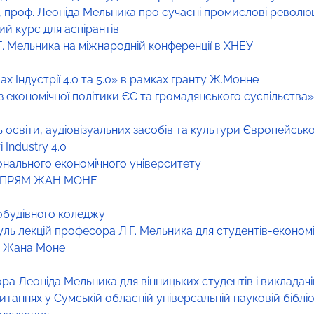
., проф. Леоніда Мельника про сучасні промислові революц
ий курс для аспірантів
. Мельника на міжнародній конференції в ХНЕУ
 Індустрії 4.0 та 5.0» в рамках гранту Ж.Монне
з економічної політики ЄС та громадянського суспільства
освіти, аудіовізуальних засобів та культури Європейської
Industry 4.0
іонального економічного університету
АПРЯМ ЖАН МОНЕ
нобудівного коледжу
уль лекцій професора Л.Г. Мельника для студентів-економі
ри Жана Моне
а Леоніда Мельника для вінницьких студентів і викладачі
таннях у Сумській обласній універсальній науковій бібліо