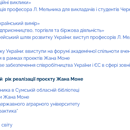
ційні виклики»
ія професора Л. Мельника для викладачів і студентів Чер
український вимір»
ідприємництво, торгівля та біржова діяльність»
вропейський шлях розвитку України: виступ професорів Л. Ме
у України: ввиступи на форумі академічної спільноти вч
м в рамках проектів Жана Моне
забезпечення співробітництва України і ЄС в сфері зовні
й рік реалізації проєкту Жана Моне
ника в Сумській обласній бібліотеці
ми Жана Моне
 державного аграрного університету
рактика”
 світу