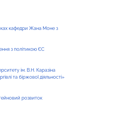
амках кафедри Жана Моне з
ження з політикою ЄС
рситету ім. В.Н. Каразіна
івлі та біржової діяльності»
стейновий розвиток