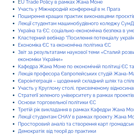
E
U Trade Policy в рамках Жана Моне
Участь у Міжнародній конференції в м. Прага
Поширення кращих практик виконавцями проєкт
Лекції студентам машинобудівного коледжу СумД
Україна та ЄС: соціально-економічна безпека в ум
Кластерний вебінар “Посилення потенціалу українс
Економіка ЄС та економічна політика ЄС
Звіт за результатами наукової теми «Сталий розв
економіки України»
Кафедра Жана Моне по економічній політиці ЄС та
Лекція професора Євпропейських студій Жана-М
Євроінтеграція – щоденний складний шлях та спіл
Участь у Круглому столі, присвяченому відносина
Стратегії зеленого університету в рамках проект
Основи торговельної політики ЄС
Третій рік викладання в рамках Кафедри Жана Мо
Лекції студентам СНАУ в рамках проекту Жана М
Просторовий аналіз та створення карт громадсь
Демократія: від теорії до практики