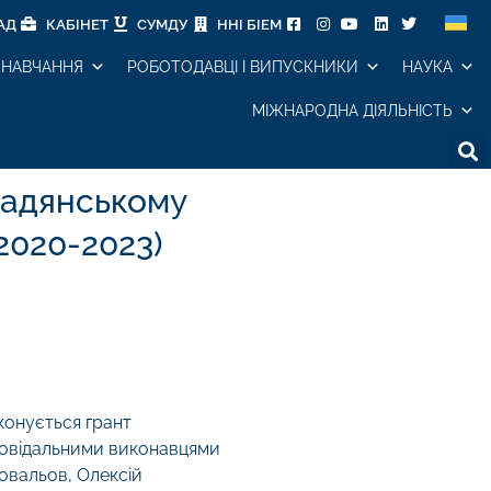
АД
КАБІНЕТ
СУМДУ
ННІ БІЕМ
НАВЧАННЯ
РОБОТОДАВЦІ І ВИПУСКНИКИ
НАУКА
МІЖНАРОДНА ДІЯЛЬНІСТЬ
мадянському
2020-2023)
конується грант
дповідальними виконавцями
овальов, Олексій