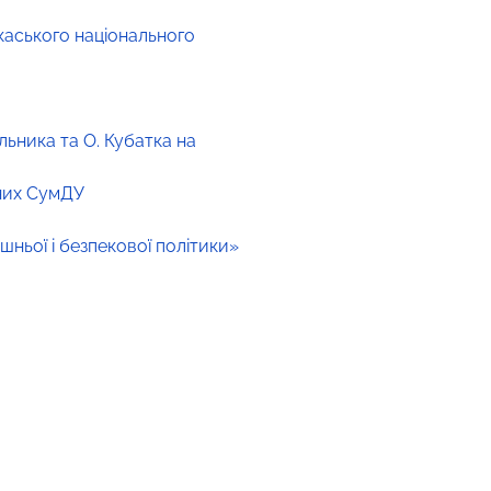
каського національного
льника та О. Кубатка на
ених СумДУ
шньої і безпекової політики»