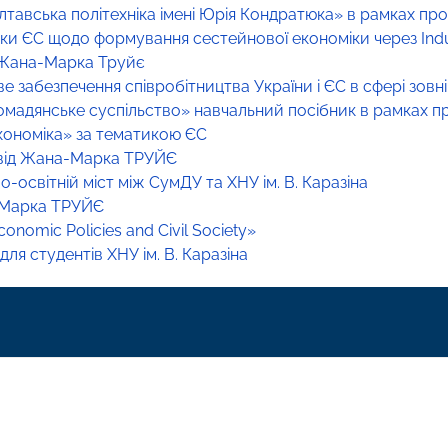
лтавська політехніка імені Юрія Кондратюка» в рамках п
 ЄС щодо формування сестейнової економіки через Indust
д Жана-Марка Труйє
забезпечення співробітництва України і ЄС в сфері зовніш
омадянське суспільство» навчальний посібник в рамках 
Економіка» за тематикою ЄС
 від Жана-Марка ТРУЙЄ
-освітній міст між СумДУ та ХНУ ім. В. Каразіна
а-Марка ТРУЙЄ
nomic Policies and Civil Society»
ля студентів ХНУ ім. В. Каразіна