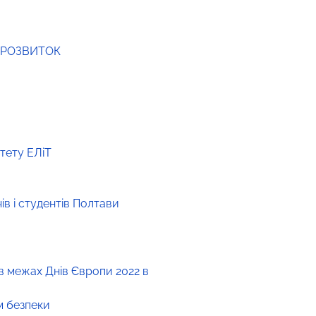
 РОЗВИТОК
ьтету ЕЛіТ
в і студентів Полтави
в межах Днів Європи 2022 в
м безпеки