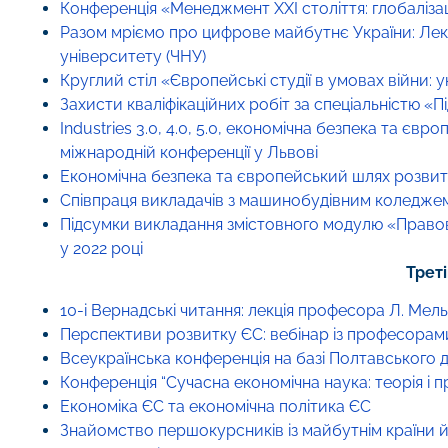
Конференція «Менеджмент ХХІ століття: глобаліза
Разом мріємо про цифрове майбутнє України: Лекц
університету (ЧНУ)
Круглий стіл «Європейські студії в умовах війни: 
Захисти кваліфікаційних робіт за спеціальністю «П
Industries 3.0, 4.0, 5.0, економічна безпека та є
міжнародній конференції у Львові
Економічна безпека та європейський шлях розвитк
Співпраця викладачів з машинобудівним коледже
Підсумки викладання змістовного модулю «Правове 
у 2022 році
Треті
10-і Вернадські читання: лекція професора Л. Мель
Перспективи розвитку ЄС: вебінар із професора
Всеукраїнська конференція на базі Полтавського
Конференція “Сучасна економічна наука: теорія і п
Економіка ЄС та економічна політика ЄС
Знайомство першокурсників із майбутнім країни й