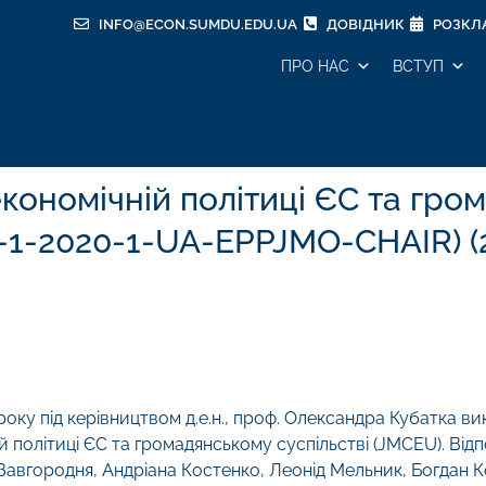
INFO@ECON.SUMDU.EDU.UA
ДОВІДНИК
РОЗКЛ
ПРО НАС
ВСТУП
ономічній політиці ЄС та гро
P-1-2020-1-UA-EPPJMO-CHAIR) (
оку під керівництвом д.е.н., проф. Олександра Кубатка ви
й політиці ЄС та громадянському суспільстві (JMCEU). Ві
Завгородня, Андріана Костенко, Леонід Мельник, Богдан К