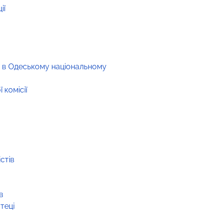
ії
» в Одеському національному
 комісії
стів
в
теці