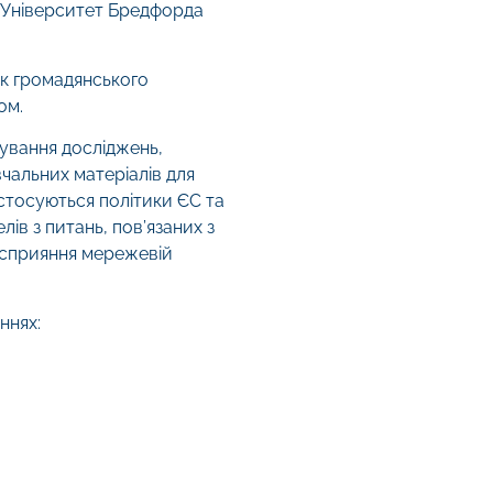
, Університет Бредфорда
ок громадянського
ом.
ування досліджень,
чальних матеріалів для
 стосуються політики ЄС та
лів з питань, пов’язаних з
 сприяння мережевій
ннях: