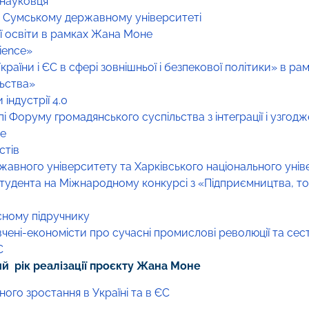
 науковця
 в Сумському державному університеті
ї освіти в рамках Жана Моне
ience»
раїни і ЄС в сфері зовнішньої і безпекової політики» в р
льства»
індустрії 4.0
і Форуму громадянського суспільства з інтеграції і узгод
не
стів
жавного університету та Харківського національного уніве
тудента на Міжнародному конкурсі з «Підприємництва, торг
сному підручнику
вчені-економісти про сучасні промислові революції та се
С
й рік реалізації проєкту Жана Моне
го зростання в Україні та в ЄС