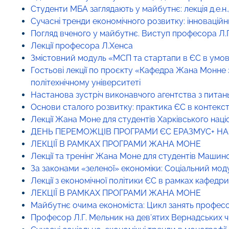
Студенти МБА заглядають у майбутнє: лекція д.е.н
Сучасні тренди економічного розвитку: інноваційн
Погляд вченого у майбутнє. Виступ професора Л.Г
Лекції професора Л.Хенса
Змістовний модуль «МСП та стартапи в ЄС в умовах
Гостьові лекції по проєкту «Кафедра Жана Монне 
політехнічному університеті
Настанова зустріч виконавчого агентства з питань 
Основи сталого розвитку: практика ЄС в контексті 
Лекції Жана Моне для студентів Харківського нац
ДЕНЬ ПЕРЕМОЖЦІВ ПРОГРАМИ ЄС ЕРАЗМУС+ Н
ЛЕКЦІЇ В РАМКАХ ПРОГРАМИ ЖАНА МОНЕ
Лекції та тренінг Жана Моне для студентів Маши
За законами «зеленої» економіки: Соціальний мод
Лекції з економічної політики ЄС в рамках кафед
ЛЕКЦІЇ В РАМКАХ ПРОГРАМИ ЖАНА МОНЕ
Майбутнє очима економіста: Цикл занять професор
Професор Л.Г. Мельник на дев’ятих Вернадських чи