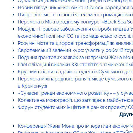
Сучасні соціально-економічні тренди в монографії
Новий підручник «Економіка і бізнес» народився
Цифрові компетентності як елемент громадянсько
Перемога в Міжнародному конкурсі «Black Sea Sc
Модуль «Правове забезпечення співробітництва Ук
економічної політики ЄС та громадянського суспі
Розумні міста та цифрові трансформації як виклики 
Європейський зелений курс: участь у робочій груп
Подання грантових заявок за напрямом Жана Мо
Глобалізаційні виклики XXI століття очами економі
Круглий стіл викладачів і студентів Сумського дер
Перемога міжнародного рівня: 1 місце сумського с
в Кременчузі
«Сучасні тренди економічного розвитку» – у суча
Колективна монографія, що заглядає в майбутнє: 
Форум студентських ініціатив в рамках проекту Є
Други
Конференція Жана Моне про імперативи економічно