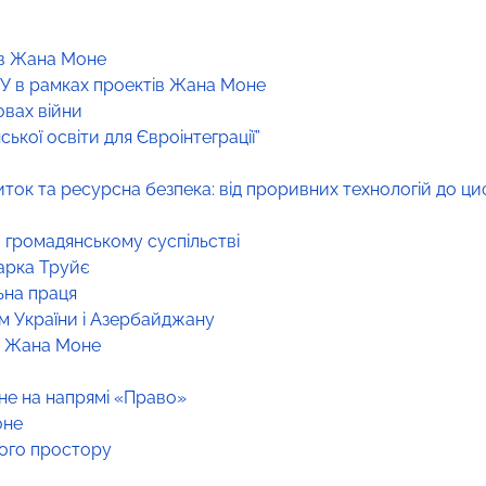
ів Жана Моне
У в рамках проектів Жана Моне
овах війни
ької освіти для Євроінтеграції”
иток та ресурсна безпека: від проривних технологій до ц
 громадянському суспільстві
арка Труйє
ьна праця
м України і Азербайджану
ів Жана Моне
не на напрямі «Право»
оне
кого простору