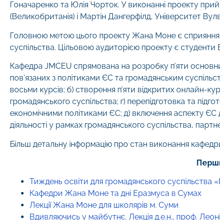
Гоначаренко та Юлія Чорток. У виконанні проекту при
(Великобританія) і Мартін Дангерфілд, Університет Вул
Головною метою цього проекту Жана Моне є сприяння ст
суспільства. Цільовою аудиторією проекту є студенти В
Кафедра JMCEU спрямована на розробку п’яти основни
пов’язаних з політиками ЄС та громадянським суспільс
восьми курсів; б) створення п’яти відкритих онлайн-кур
громадянського суспільства; г) перепідготовка та підгот
економічними політиками ЄС; д) включення аспекту ЄС
діяльності у рамках громадянського суспільства, партн
Більш детальну інформацію про стан виконання кафедр
Перши
Тиждень освіти для громадянського суспільства
Кафедри Жана Моне та дні Еразмуса в Сумах
Лекції Жана Моне для школярів м. Суми
Вдивляючись у майбутнє. Лекція д.е.н., проф. Лео