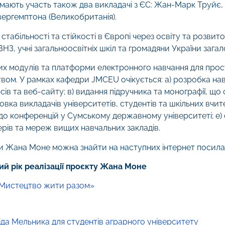
ймають участь також два викладачі з ЄС: Жан-Марк Труйє
вергемптона (Великобританія).
абільності та стійкості в Європі через освіту та розвит
НЗ, учні загальноосвітніх шкіл та громадяни України загал
х модулів та платформи електронного навчання для прос
твом. У рамках кафедри JMCEU очікується: а) розробка нав
сів та веб-сайту; в) видання підручника та монографії, що
овка викладачів університетів, студентів та шкільних вчите
 до конференцій у Сумському державному університеті; е)
ерів та мереж вищих навчальних закладів.
и Жана Моне можна знайти на наступних інтернет посила
й рік реалізації проєкту Жана Моне
 «Мистецтво жити разом»
ніда Мельника для студентів аграрного університету