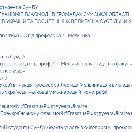
студентів СумДУ
ХАНІЗМІВ ВЗАЄМОДІЇ В ГРОМАДАХ СУМСЬКОЇ ОБЛАСТІ
ІВ УКРАЇНИ ТА ПОСИЛЕННЯ ЇХ ВПЛИВУ НА СУСПІЛЬНИЙ
ї політики ЄС від професора Л. Мельника
ентів СумДУ
рес: лекції д.е.н., проф. Л.Г. Мельника для студентів факул
ience 2022»
оне
раїни: лекція професора Леоніда Мельника для викладачі
ть українські науковці у міжнародній монографії
о флешмобу #ErasmusPlus35yearsUkraine
 Всеукраїнському флешмобі #ErasmusPlus35yearsUkraine 
дачі і студенти СумДУ беруть участь в обговоренні пробле