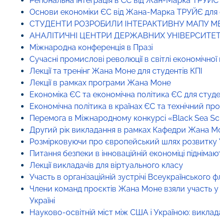
Регіональна інтеграція в ЄС від Жан-Марка ТРУЙЄ
Основи економіки ЄС від Жана-Марка ТРУЙЄ для 
СТУДЕНТИ РОЗРОБИЛИ ІНТЕРАКТИВНУ МАПУ МЕ
АНАЛІТИЧНІ ЦЕНТРИ ДЕРЖАВНИХ УНІВЕРСИТЕТ
Міжнародна конференція в Празі
Сучасні промислові революції в світлі економічно
Лекції та тренінг Жана Моне для студентів КПІ
Лекції в рамках програми Жана Моне
Економіка ЄС та економічна політика ЄС для студ
Економічна політика в країнах ЄС та технічний прог
Перемога в Міжнародному конкурсі «Black Sea Sc
Другий рік викладання в рамках Кафедри Жана М
Розмірковуючи про європейський шлях розвитку Ук
Питання безпеки в інноваційній економіці піднімаю
Лекції викладачів для віртуального класу
Участь в організаційній зустрічі Всеукраїнськог
Члени команд проєктів Жана Моне взяли участь у
Україні
Науково-освітній міст між США і Україною: викла