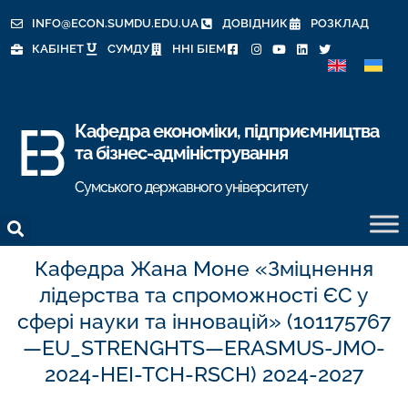
INFO@ECON.SUMDU.EDU.UA
ДОВІДНИК
РОЗКЛАД
КАБІНЕТ
СУМДУ
ННІ БІЕМ
Кафедра економіки, підприємництва
та бізнес-адміністрування
Сумського державного університету
Кафедра Жана Моне «Зміцнення
лідерства та спроможності ЄС у
сфері науки та інновацій» (101175767
—EU_STRENGHTS—ERASMUS-JMO-
2024-HEI-TCH-RSCH) 2024-2027