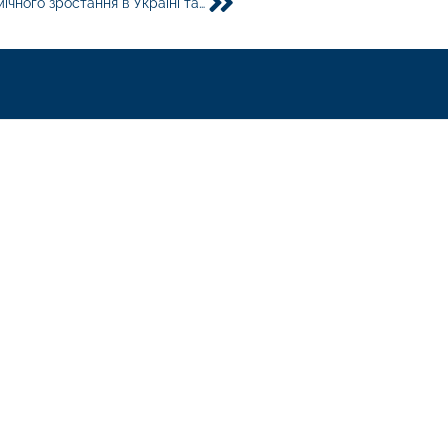
Конференція Жана Моне про імперативи економічного зростання в Україні та в ЄС