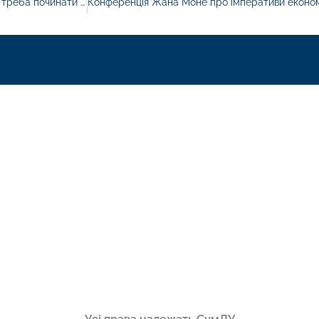
Привіт, випускнику✋ Вже пройшло два місяці навчання, отже треба починати готуватися до ЗНО, адже воно вже дуже скоро?