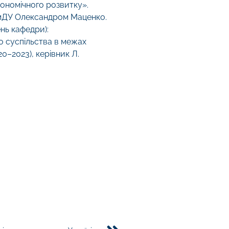
кономічного розвитку».
СумДУ Олександром Маценко.
нь кафедри):
о суспільства в межах
0–2023), керівник Л.