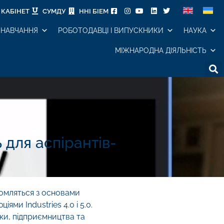
КАБІНЕТ
СУМДУ
ННІ БІЕМ
НАВЧАННЯ
РОБОТОДАВЦІ І ВИПУСКНИКИ
НАУКА
МІЖНАРОДНА ДІЯЛЬНІСТЬ
ь для аспірантів-
айомляться з основами
ми Industries 4.0 і 5.0.
ки, підприємництва та