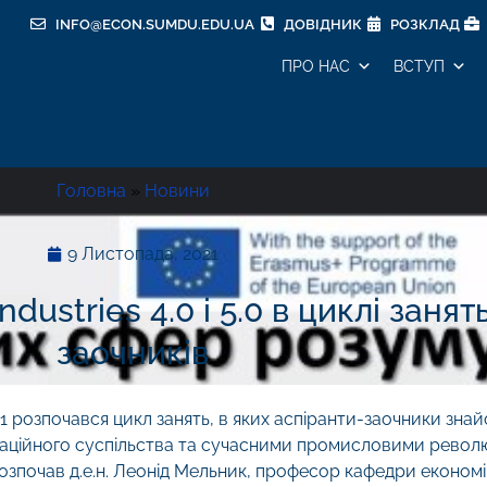
INFO@ECON.SUMDU.EDU.UA
ДОВІДНИК
РОЗКЛАД
ПРО НАС
ВСТУП
Головна
»
Новини
9 Листопада, 2021
dustries 4.0 і 5.0 в циклі занят
заочників
021 розпочався цикл занять, в яких аспіранти-заочники зн
аційного суспільства та сучасними промисловими революція
озпочав д.е.н. Леонід Мельник, професор кафедри економі