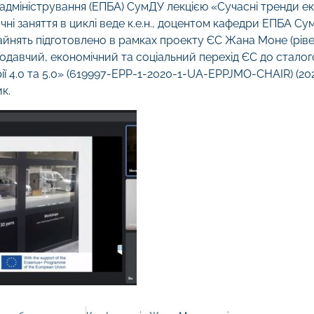
-адміністрування (ЕПБА) СумДУ лекцією «Сучасні тренди е
чні заняття в циклі веде к.е.н., доцентом кафедри ЕПБА 
айнять підготовлено в рамках проекту ЄС Жана Моне (ріве
одавчий, економічний та соціальний перехід ЄС до сталог
рії 4.0 та 5.0» (619997-EPP-1-2020-1-UA-EPPJMO-CHAIR) (202
к.