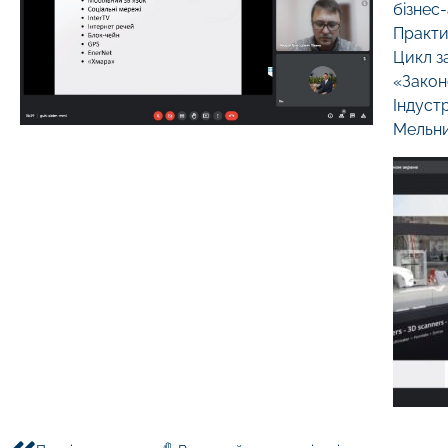
бізнес
Практи
Цикл з
«Закон
Індуст
Мельни