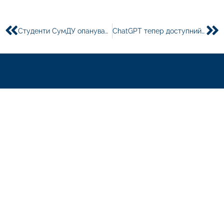
Студенти СумДУ опанували курс «Сучасні тренди у бізнесі: досвід ЄС»
ChatGPT тепер доступний в Україні! Наша кафедра звернула на це увагу і спитала у ChatGPT, що він знає про нас