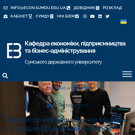
INFO@ECON.SUMDU.EDU.UA
ДОВІДНИК
РОЗКЛАД
КАБІНЕТ
СУМДУ
ННІ БІЕМ
Кафедра економіки, підприємництва
та бізнес-адміністрування
Сумського державного університету
Головна
»
Новини
17 Лютого, 2023
Професор кафедри Леонід Мельник
відвідав Віденьский університет