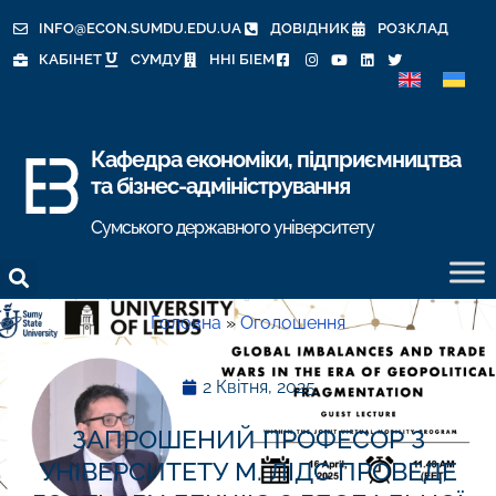
INFO@ECON.SUMDU.EDU.UA
ДОВІДНИК
РОЗКЛАД
КАБІНЕТ
СУМДУ
ННІ БІЕМ
Кафедра економіки, підприємництва
та бізнес-адміністрування
Сумського державного університету
Головна
»
Оголошення
2 Квітня, 2025
ЗАПРОШЕНИЙ ПРОФЕСОР З
УНІВЕРСИТЕТУ М. ЛІДС ПРОВЕДЕ