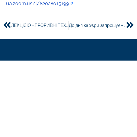
ua.zoom.us/j/82028015199
ЛЕКЦІЄЮ «ПРОРИВНІ ТЕХНОЛОГІЇ ТА ЕКОНОМІКА ЗАМКНЕНОГО ЦИКЛУ» РОЗПОЧИНАЄМО СПІЛЬНУ ПРОГРАМУ МІЖНАРОДНОЇ ВІРТУАЛЬНОЇ МОБІЛЬНОСТІ СПІЛЬНО З РИЗЬКИМ ТЕХНІЧНИМ УНІВЕРСИТЕТОМ
До дня кар’єри запрошуємо вас на онлайн-зустріч з роботодавцями на тему “Світові тенденції в вимогах до soft skills сучасного працівника”